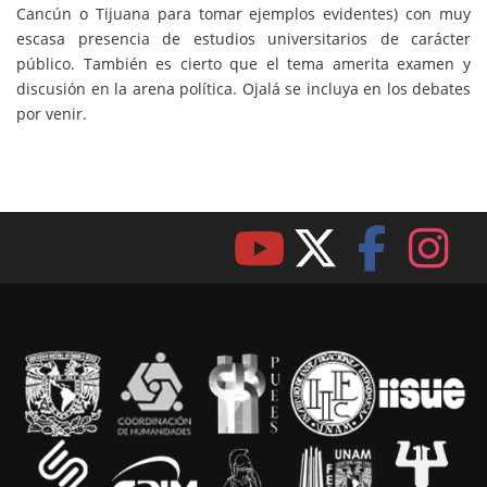
Cancún o Tijuana para tomar ejemplos evidentes) con muy
escasa presencia de estudios universitarios de carácter
público. También es cierto que el tema amerita examen y
discusión en la arena política. Ojalá se incluya en los debates
por venir.