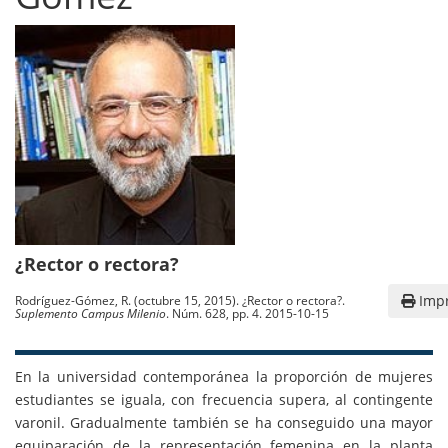
¿Rector o rectora?
Impr
Rodríguez-Gómez, R. (octubre 15, 2015). ¿Rector o rectora?.
Suplemento Campus Milenio
. Núm. 628, pp. 4. 2015-10-15
En la universidad contemporánea la proporción de mujeres
estudiantes se iguala, con frecuencia supera, al contingente
varonil. Gradualmente también se ha conseguido una mayor
equiparación de la representación femenina en la planta