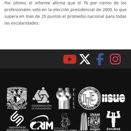
Por último, el informe afirma que el 76 por ciento de los
profesionales votó en la elección presidencial de 2000, lo que
supera en más de 25 puntos el promedio nacional para todas
las escolaridades.