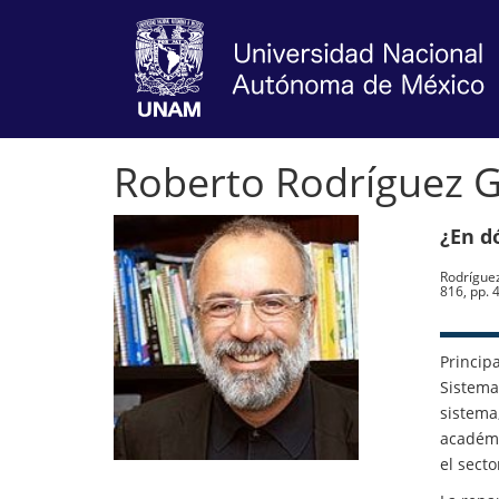
Roberto Rodríguez 
¿En d
Rodríguez
816, pp. 
Princip
Sistema
sistema
académi
el secto