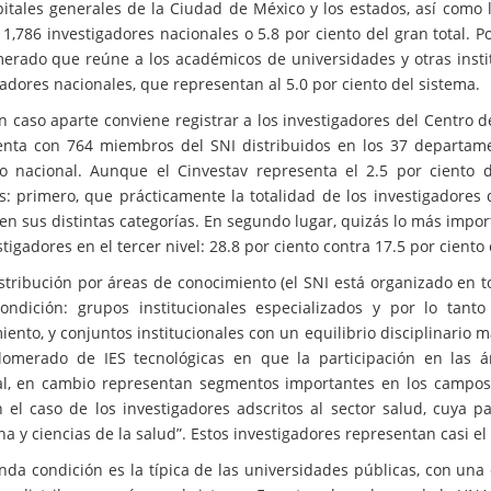
pitales generales de la Ciudad de México y los estados, así como 
e 1,786 investigadores nacionales o 5.8 por ciento del gran total. 
erado que reúne a los académicos de universidades y otras instit
gadores nacionales, que representan al 5.0 por ciento del sistema.
 caso aparte conviene registrar a los investigadores del Centro d
nta con 764 miembros del SNI distribuidos en los 37 departame
rio nacional. Aunque el Cinvestav representa el 2.5 por ciento 
s: primero, que prácticamente la totalidad de los investigadores 
 en sus distintas categorías. En segundo lugar, quizás lo más impor
tigadores en el tercer nivel: 28.8 por ciento contra 17.5 por ciento
istribución por áreas de conocimiento (el SNI está organizado en t
ondición: grupos institucionales especializados y por lo tant
iento, y conjuntos institucionales con un equilibrio disciplinario
lomerado de IES tecnológicas en que la participación en las á
l, en cambio representan segmentos importantes en los campos d
 el caso de los investigadores adscritos al sector salud, cuya p
a y ciencias de la salud”. Estos investigadores representan casi el 
nda condición es la típica de las universidades públicas, con una 