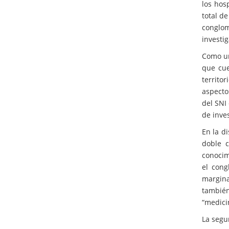
los hos
total d
conglom
investi
Como un
que cue
territo
aspecto
del SNI
de inves
En la d
doble c
conocim
el cong
margina
también
“medicin
La segu