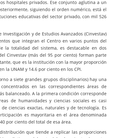
los hospitales privados. Ese conjunto aglutina a un
Posteriormente, siguiendo el orden numérico, está el
uciones educativas del sector privado, con mil 526
e Investigación y de Estudios Avanzados (Cinvestav)
ntos que integran el Centro en varios puntos del
de la totalidad del sistema, es destacable en dos
del Cinvestav (más del 95 por ciento) forman parte
tante, que es la institución con la mayor proporción
 en la UNAM y 14.6 por ciento en los CPI.
orno a siete grandes grupos disciplinarios) hay una
o concentrados en las correspondientes áreas de
 más balanceado. A la primera condición corresponde
reas de humanidades y ciencias sociales es casi
e ciencias exactas, naturales y de tecnología. Es
articipación es mayoritaria en el área denominada
40 por ciento del total de esa área.
distribución que tiende a replicar las proporciones