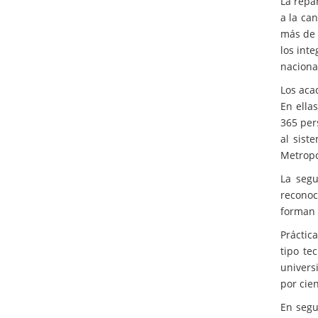
La repa
a la can
más de 
los inte
naciona
Los aca
En ella
365 per
al sist
Metropo
La segu
reconoc
forman p
Práctic
tipo te
univers
por cie
En segu