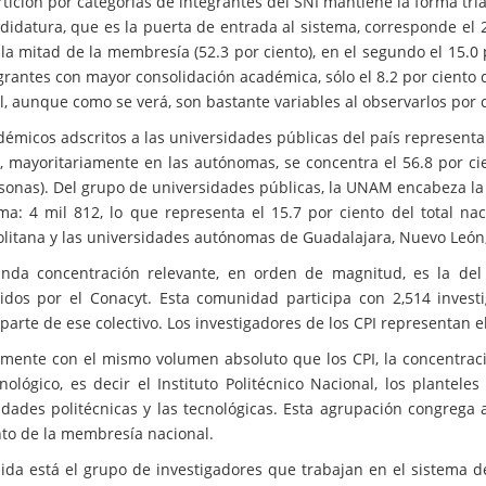
rtición por categorías de integrantes del SNI mantiene la forma tr
didatura, que es la puerta de entrada al sistema, corresponde el 24
la mitad de la membresía (52.3 por ciento), en el segundo el 15.0 p
grantes con mayor consolidación académica, sólo el 8.2 por ciento d
l, aunque como se verá, son bastante variables al observarlos por c
démicos adscritos a las universidades públicas del país representa
s, mayoritariamente en las autónomas, se concentra el 56.8 por cie
sonas). Del grupo de universidades públicas, la UNAM encabeza la 
ema: 4 mil 812, lo que representa el 15.7 por ciento del total na
litana y las universidades autónomas de Guadalajara, Nuevo León,
nda concentración relevante, en orden de magnitud, es la del 
idos por el Conacyt. Esta comunidad participa con 2,514 invest
arte de ese colectivo. Los investigadores de los CPI representan el
amente con el mismo volumen absoluto que los CPI, la concentraci
cnológico, es decir el Instituto Politécnico Nacional, los plantel
idades politécnicas y las tecnológicas. Esta agrupación congrega 
nto de la membresía nacional.
ida está el grupo de investigadores que trabajan en el sistema de 