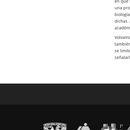
en que 
una pro
biologí
dichas 
académi
Volvamo
también
se limi
señalarl