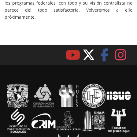
los programas federales, con todo y su visión centralista no
parece del todo satisfactoria. Volveremos a ello
próximamente.