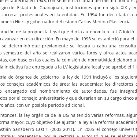
ue establecida en 1945, con sede en la ciudad del mismo nombre, y
legio del Estado de Guanajuato, instituciones que en siglo XIX y e
 carreras profesionales en la entidad. En 1994 fue decretada la a
Romero Hicks y gobernador del estado Carlos Medina Plascencia.
aración de la propuesta legal que dio la autonomía a la UG inició 
 avanzar en esa dirección. En mayo de 1993 se estableció para el 
se determinó que previamente se llevara a cabo una consulta
 semestre del año se realizaron varios foros y otros actos ac
tas, con base en las cuales la comisión de normatividad elaboró u
la iniciativa fue entregada a la LV legislatura local y se aprobó el 
ria de órganos de gobierno, la ley de 1994 incluyó a los siguientes
 los consejos académicos de área; las academias; los directores 
ivo, encargado del nombramiento de autoridades, fue integra
dos por el consejo universitario y que durarían en su cargo cinco 
ro años, con un posible periodo adicional.
ntonces, la ley orgánica de la UG ha tenido varias reformas, algu
orma mayor, cuyo objetivo fue ajustar la ley a la reforma académi
stián Sanzberro Lastiri (2003-2011). En 2005 el consejo univer
trativa” presentada por la rectoría y autorizó que se elabora