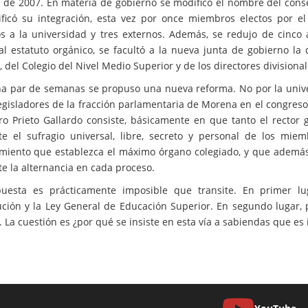
 de 2007. En materia de gobierno se modificó el nombre del consej
ficó su integración, esta vez por once miembros electos por el 
os a la universidad y tres externos. Además, se redujo de cinco
 al estatuto orgánico, se facultó a la nueva junta de gobierno la
del Colegio del Nivel Medio Superior y de los directores divisional
a par de semanas se propuso una nueva reforma. No por la univer
legisladores de la fracción parlamentaria de Morena en el congres
ro Prieto Gallardo consiste, básicamente en que tanto el rector
e el sufragio universal, libre, secreto y personal de los mie
miento que establezca el máximo órgano colegiado, y que además
e la alternancia en cada proceso.
uesta es prácticamente imposible que transite. En primer lu
ución y la Ley General de Educación Superior. En segundo lugar
 La cuestión es ¿por qué se insiste en esta vía a sabiendas que es i