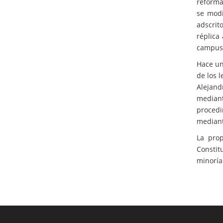
reforma
se modi
adscrit
réplica
campus, 
Hace un
de los 
Alejand
mediant
procedi
mediant
La prop
Constit
minoría.