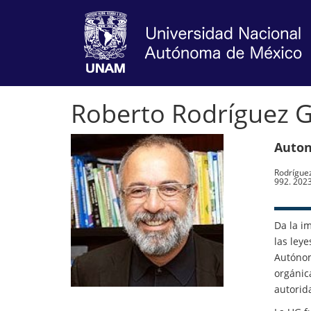
Roberto Rodríguez 
Auton
Rodríguez
992. 202
Da la i
las ley
Autóno
orgáni
autorid