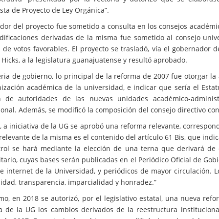
sta de Proyecto de Ley Orgánica”.
ador del proyecto fue sometido a consulta en los consejos académi
ificaciones derivadas de la misma fue sometido al consejo univ
 de votos favorables. El proyecto se trasladó, vía el gobernador 
Hicks, a la legislatura guanajuatense y resultó aprobado.
ria de gobierno, lo principal de la reforma de 2007 fue otorgar la
nización académica de la universidad, e indicar que sería el Esta
ón de autoridades de las nuevas unidades académico-administ
cional. Además, se modificó la composición del consejo directivo co
 a iniciativa de la UG se aprobó una reforma relevante, correspondi
elevante de la misma es el contenido del artículo 61 Bis, que indic
rol se hará mediante la elección de una terna que derivará de 
itario, cuyas bases serán publicadas en el Periódico Oficial de Go
de internet de la Universidad, y periódicos de mayor circulación. 
idad, transparencia, imparcialidad y honradez.”
imo, en 2018 se autorizó, por el legislativo estatal, una nueva r
a de la UG los cambios derivados de la reestructura institucion