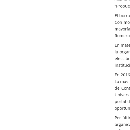
“Propue
El borr
Con mod
mayoría
Romero 
En mate
la orga
elecci
institu
En 2016,
Lo más r
de Cont
Univers
portal 
oportun
Por últ
orgánic