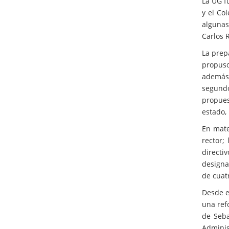
La UG f
y el Co
algunas
Carlos 
La prep
propuso
además 
segundo
propues
estado, 
En mate
rector;
direct
designa
de cuat
Desde e
una ref
de Seba
Adminis