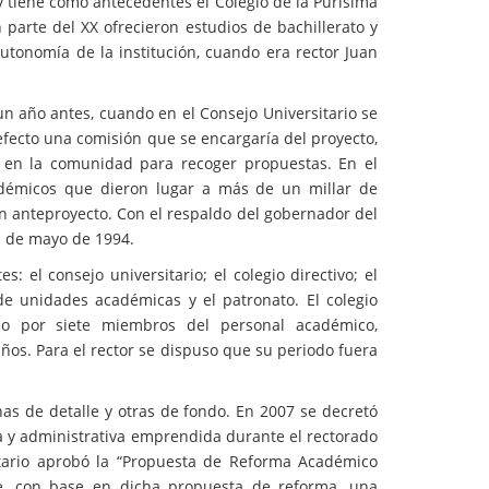
 tiene como antecedentes el Colegio de la Purísima
n parte del XX ofrecieron estudios de bachillerato y
utonomía de la institución, cuando era rector Juan
un año antes, cuando en el Consejo Universitario se
efecto una comisión que se encargaría del proyecto,
 en la comunidad para recoger propuestas. En el
adémicos que dieron lugar a más de un millar de
n anteproyecto. Con el respaldo del gobernador del
11 de mayo de 1994.
: el consejo universitario; el colegio directivo; el
de unidades académicas y el patronato. El colegio
do por siete miembros del personal académico,
años. Para el rector se dispuso que su periodo fuera
nas de detalle y otras de fondo. En 2007 se decretó
ca y administrativa emprendida durante el rectorado
sitario aprobó la “Propuesta de Reforma Académico
se, con base en dicha propuesta de reforma, una