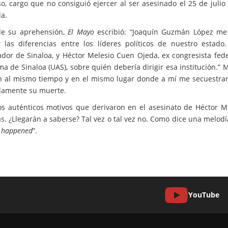
o, cargo que no consiguió ejercer al ser asesinado el 25 de juli
a.
de su aprehensión,
El Mayo
escribió: “Joaquín Guzmán López me 
r las diferencias entre los líderes políticos de nuestro esta
dor de Sinaloa, y Héctor Melesio Cuen Ojeda, ex congresista feder
 de Sinaloa (UAS), sobre quién debería dirigir esa institución.” Má
 al mismo tiempo y en el mismo lugar donde a mí me secuestrar
amente su muerte.
os auténticos motivos que derivaron en el asesinato de Héctor 
as. ¿Llegarán a saberse? Tal vez o tal vez no. Como dice una melodí
t happened
”.
YouTube