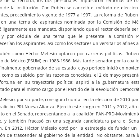
te de la rectoría, los dos personajes impulsaron reformas de t
o de la institución. Con Rubén se canceló el método de elección
ntes, procedimiento vigente de 1977 a 1997. La reforma de Rubén c
en una terna de aspirantes nominada por la Comisión de Méri
ó ligeramente ese mandato, disponiendo que el rector debería ser
a y por cédula de una terna que le presente la Comisión P
erían los aspirantes, así como los sectores universitarios afines a
ubén como Héctor Melesio optaron por carreras políticas. Rubén f
do de México (PSUM) en 1983-1986. Más tarde senador por la coalic
 finalmente gobernador de su estado, cuyo periodo inició en novie
 como es sabido, por las razones conocidas, el 2 de mayo present
ortuna en su trayectoria política: aspiró a la gubernatura es
tado para el mismo cargo por el Partido de la Revolución Democráti
Melesio, por su parte, consiguió triunfar en la elección de 2010 p
oalición PRI-Nueva Alianza. Ejerció este cargo en 2011 y 2012, año
to en el Senado, representando a la coalición PAN-PRD-Movimient
o, y también fracasó en una segunda candidatura para el Sen
ón. En 2012, Héctor Melesio optó por la estrategia de fundar un p
ión de trascender al gobierno de la entidad. No obstante, para 