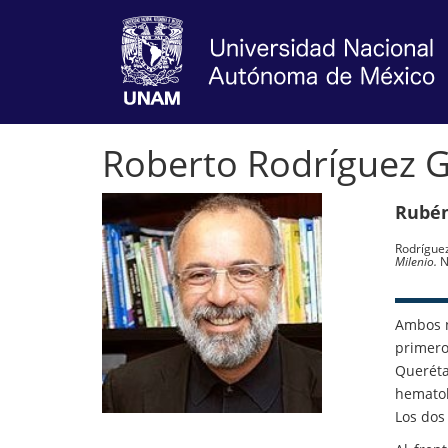
Roberto Rodríguez 
Rubén
Rodríguez
Milenio.
N
Ambos n
primero
Queréta
hematol
Los dos