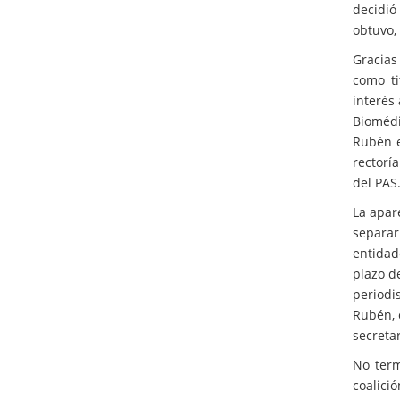
decidió
obtuvo, 
Gracias
como ti
interés
Biomédi
Rubén e
rectoría
del PAS
La apar
separar
entidad
plazo d
periodi
Rubén, 
secretar
No term
coalici