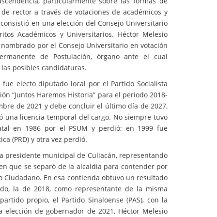
rascendencia, particularmente sobre las formas de
 de rector a través de votaciones de académicos y
onsistió en una elección del Consejo Universitario
tos Académicos y Universitarios. Héctor Melesio
 nombrado por el Consejo Universitario en votación
ermanente de Postulación, órgano ante el cual
 las posibles candidaturas.
ue electo diputado local por el Partido Socialista
ión “Juntos Haremos Historia” para el periodo 2018-
mbre de 2021 y debe concluir el último día de 2027,
ó una licencia temporal del cargo. No siempre tuvo
tatal en 1986 por el PSUM y perdió; en 1999 fue
ca (PRD) y otra vez perdió.
ara presidente municipal de Culiacán, representando
 en que se separó de la alcaldía para contender por
o Ciudadano. En esa contienda obtuvo un resultado
ado, la de 2018, como representante de la misma
artido propio, el Partido Sinaloense (PAS), con la
la elección de gobernador de 2021, Héctor Melesio