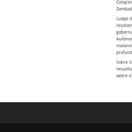
Congres
Zambad
Luego 
resolve
goberna
Autónoma
mataron
profund
Sobre l
resuelt
where i