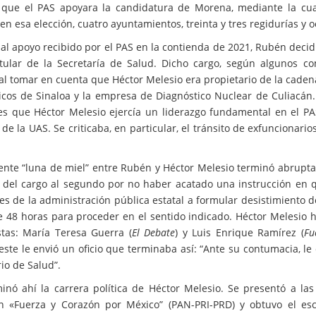
 que el PAS apoyara la candidatura de Morena, mediante la cua
en esa elección, cuatro ayuntamientos, treinta y tres regidurías y 
 al apoyo recibido por el PAS en la contienda de 2021, Rubén decidi
tular de la Secretaría de Salud. Dicho cargo, según algunos co
 al tomar en cuenta que Héctor Melesio era propietario de la caden
cos de Sinaloa y la empresa de Diagnóstico Nuclear de Culiacán. 
s que Héctor Melesio ejercía un liderazgo fundamental en el PA
 de la UAS. Se criticaba, en particular, el tránsito de exfuncionari
.
ente “luna de miel” entre Rubén y Héctor Melesio terminó abrupt
 del cargo al segundo por no haber acatado una instrucción en q
es de la administración pública estatal a formular desistimiento 
e 48 horas para proceder en el sentido indicado. Héctor Melesio 
stas: María Teresa Guerra (
El Debate
) y Luis Enrique Ramírez (
Fu
este le envió un oficio que terminaba así: “Ante su contumacia, l
io de Salud”.
inó ahí la carrera política de Héctor Melesio. Se presentó a las
ón «Fuerza y Corazón por México” (PAN-PRI-PRD) y obtuvo el esc