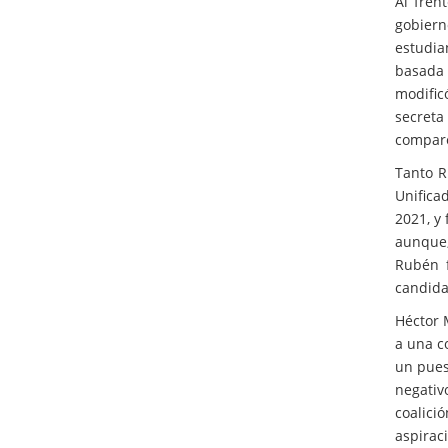
Al fren
gobiern
estudia
basada 
modific
secret
comparec
Tanto R
Unifica
2021, y
aunque,
Rubén f
candida
Héctor 
a una c
un pues
negativ
coalici
aspirac