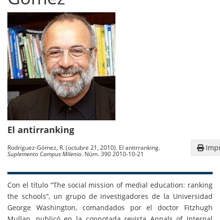
El antirranking
Impr
Rodríguez-Gómez, R. (octubre 21, 2010). El antirranking.
Suplemento Campus Milenio
. Núm. 390 2010-10-21
Con el título “The social mission of medial education: ranking
the schools”, un grupo de investigadores de la Universidad
George Washington, comandados por el doctor Fitzhugh
Mullan, publicó en la connotada revista Annals of Internal