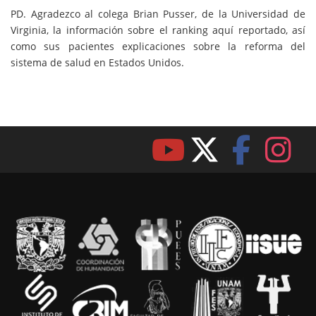
PD. Agradezco al colega Brian Pusser, de la Universidad de
Virginia, la información sobre el ranking aquí reportado, así
como sus pacientes explicaciones sobre la reforma del
sistema de salud en Estados Unidos.